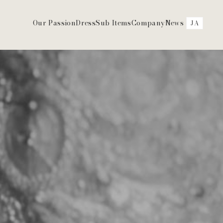
Our Passion
Dress
Sub Items
Company
News
JA