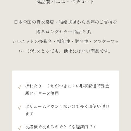
高品質パニエ・ペチコート
日本全国の貸衣裳店・結婚式場から長年のご支持を
賜るロングセラー商品です。
シルエットの多彩さ・機能性・耐久性・アフターフォ
ローどれをとっても、他社にはない商品です。
折れたり、くせがつきにくい形状記憶特殊金
属ワイヤーを使用
ボリュームダウンしないので長くお使い頂け
ます
洗濯機で洗えるのでとても経済的です