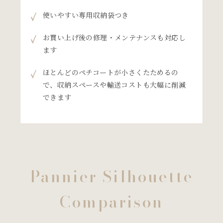
使いやすい専用収納袋つき
お買い上げ後の修理・メンテナンスも対応し
ます
ほとんどのペチコートが小さくたためるの
で、収納スペースや輸送コストも大幅に削減
できます
Pannier Silhouette
Comparison