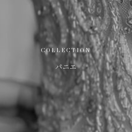
COLLECTION
パニエ