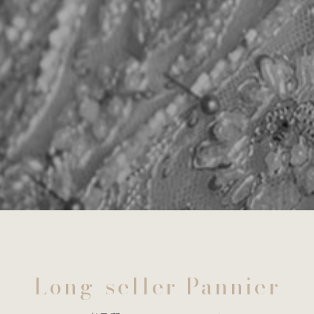
Long-seller Pannier